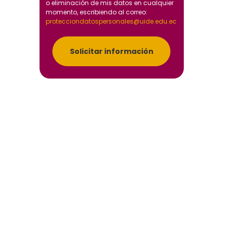
o eliminación de mis datos en cualquier
momento, escribiendo al correo:
protecciondatospersonales@uide.edu.ec
Solicitar información