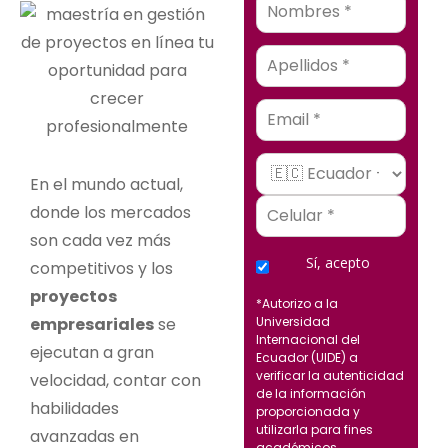
Email
En el mundo actual,
donde los mercados
son cada vez más
Sí, acepto
competitivos y los
proyectos
*Autorizo a la
empresariales
se
Universidad
Internacional del
ejecutan a gran
Ecuador (UIDE) a
verificar la autenticidad
velocidad, contar con
de la información
habilidades
proporcionada y
utilizarla para fines
avanzadas en
académicos,