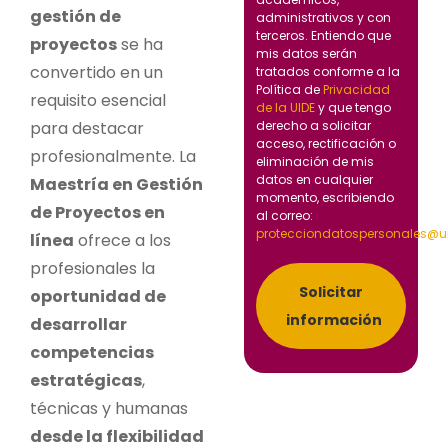
gestión de
administrativos y con
terceros. Entiendo que
proyectos
se ha
mis datos serán
convertido en un
tratados conforme a la
Política de
Privacidad
requisito esencial
de la UIDE
y que tengo
para destacar
derecho a solicitar
acceso, rectificación o
profesionalmente. La
eliminación de mis
datos en cualquier
Maestría en Gestión
momento, escribiendo
de Proyectos en
al correo:
protecciondatospersonales@u
línea
ofrece a los
profesionales la
Solicitar
oportunidad de
información
desarrollar
competencias
estratégicas
,
técnicas y humanas
desde la flexibilidad