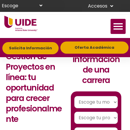
Escoge
Accesos
Maestría en
Solicita
Oferta Académica
Solicita Información
Gestión de
información
Proyectos en
de una
línea: tu
carrera
oportunidad
para crecer
profesionalme
nte