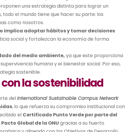
roponen una estrategia distinta para lograr un
 todo el mundo tiene que hacer su parte: los
sonas como nosotros.
vo implica adoptar hábitos y tomar decisiones
ticia social y fortalezcan la economía de forma
cuidado del medio ambiente,
ya que este proporciona
 supervivencia humana y el bienestar social. Por eso,
rategia sostenible.
con la sostenibilidad
arte del
International Sustainable Campus Network
nidas
, lo que refuerza su compromiso institucional con
ecibido el
Certificado Punto Verde por parte del
l
Pacto Global de la ONU
gracias a su huerto
orgánica y alineado con los Objetivos de Desarrollo