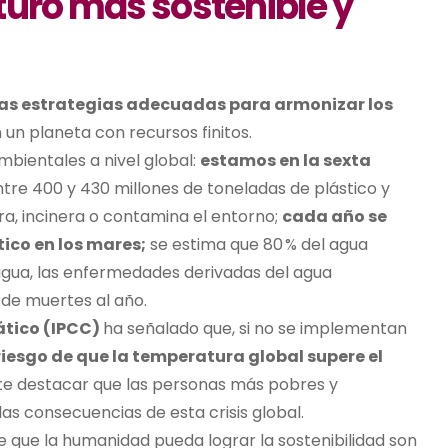
turo
m
ás
s
ostenible y
 las estrategias adecuadas para armonizar los
n
un planeta con recursos finitos.
bientales a nivel global:
estamos en la sexta
tre 400 y 430 millones de toneladas de plástico
y
rra, incinera o contamina el entorno
;
c
ada año se
tico en los mares
;
se estima que 80 % del agua
agua, las enfermedades derivadas del agua
de muertes al año.
ático (IPCC)
ha señalado que, si no se implementan
 riesgo de que la temperatura global supere el
e destacar que las personas más pobres y
as consecuencias de esta crisis global.
de que la humanidad pueda lograr la sostenibilidad son