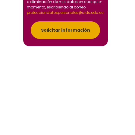
o eliminación de mis datos en cualquier
momento, escribiendo al correo:
protecciondatospersonales@uide.edu.ec
Solicitar información