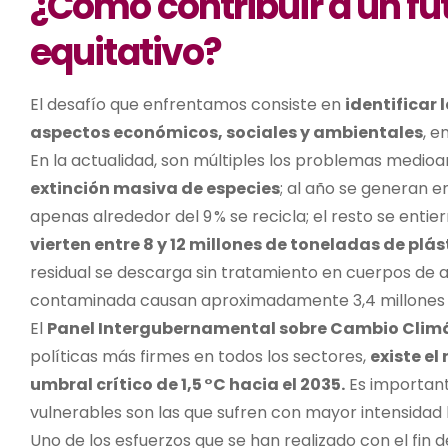
¿Cómo contribuir a un
f
u
e
quitativo?
El desafío que enfrentamos consiste en
identificar
aspectos económicos, sociales
y
ambientale
s
,
e
En la actualidad,
son múltiples los problemas medioam
extinción masiva de especies
; al año s
e generan en
a
penas alrededor del 9 % se recicla; el resto se entie
vierten entre 8 y 12 millones de toneladas de plás
residual se descarga sin tratamiento en cuerpos de 
contaminada causan aproximadamente 3,4 millones 
El
Panel Intergubernamental sobre Cambio Clim
políticas más firmes en todos los sectores,
existe el
umbral crítico de 1,5 °C hacia el 2035.
Es important
vulnerables son las que sufren con mayor intensidad l
Uno de los esfuerzos que se han realizado con el fin 