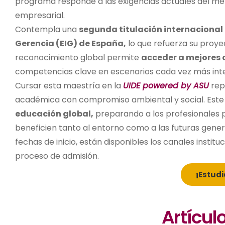
programa responde a las exigencias actuales del merc
empresarial.
Contempla una
segunda titulación internacional 
Gerencia (EIG) de España,
lo que refuerza su proyec
reconocimiento global permite
acceder a mejores 
competencias clave en escenarios cada vez más int
Cursar esta maestría en la
UIDE powered by ASU
rep
académica con compromiso ambiental y social. Este
educación global,
preparando a los profesionales p
beneficien tanto al entorno como a las futuras gener
fechas de inicio, están disponibles los canales insti
proceso de admisión.
¡Estudi
Artícul