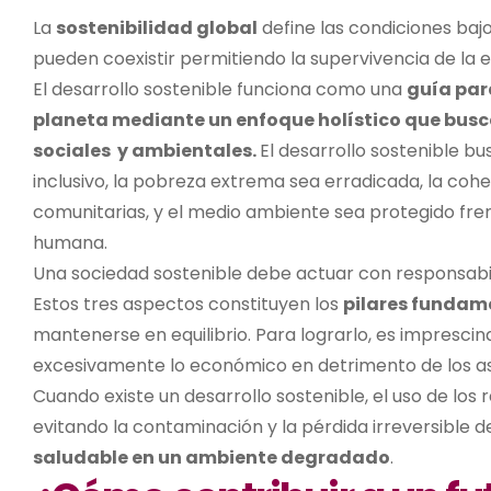
La
sostenibilidad global
define las condiciones baj
pueden coexistir permitiendo la supervivencia de la 
El desarrollo sostenible
f
unciona como una
guía para
planeta mediante un enfoque holístico que busca 
sociales
y ambientales.
E
l desarrollo sostenible
bu
inclusivo, la pobreza extrema sea erradicada, la cohe
comunitarias, y el medio ambiente sea protegido fre
humana.
Una sociedad sostenible debe actuar con responsabil
Estos tres aspectos constituyen los
pilares fundame
mantenerse en equilibrio. Para lograrlo, es imprescin
excesivamente lo económico en detrimento de los as
Cuando existe un desarrollo sostenible,
el uso
de los 
evitando la contaminación y la pérdida irreversible 
saludable en un ambiente degradado
.