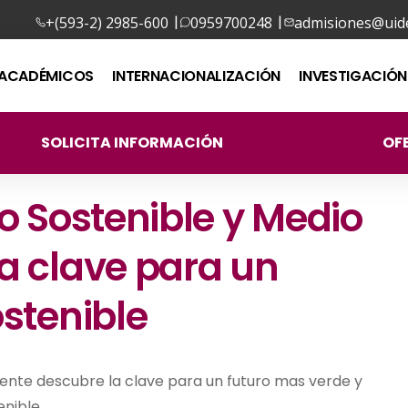
|
|
+(593-2) 2985-600
0959700248
admisiones@uide
ACADÉMICOS
INTERNACIONALIZACIÓN
INVESTIGACIÓN
SOLICITA INFORMACIÓN
OF
o Sostenible y Medio
a clave para un
ostenible