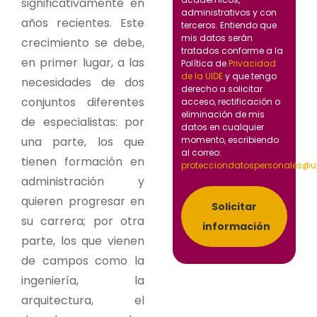
significativamente en
administrativos y con
años recientes. Este
terceros. Entiendo que
mis datos serán
crecimiento se debe,
tratados conforme a la
en primer lugar, a las
Política de
Privacidad
de la UIDE
y que tengo
necesidades de dos
derecho a solicitar
conjuntos diferentes
acceso, rectificación o
eliminación de mis
de especialistas: por
datos en cualquier
una parte, los que
momento, escribiendo
al correo:
tienen formación en
protecciondatospersonales@u
administración y
quieren progresar en
Solicitar
su carrera; por otra
información
parte, los que vienen
de campos como la
ingeniería, la
arquitectura, el