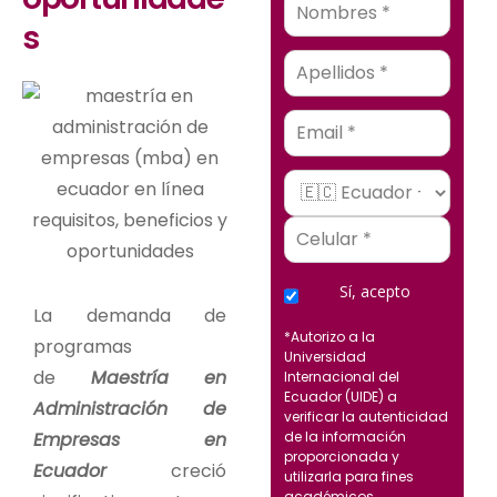
s
Email
Sí, acepto
La demanda de
*Autorizo a la
programas
Universidad
de
Maestría en
Internacional del
Ecuador (UIDE) a
Administración de
verificar la autenticidad
Empresas en
de la información
proporcionada y
Ecuador
creció
utilizarla para fines
académicos,