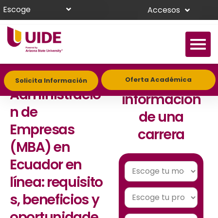
Escoge
Accesos
Maestría en
Solicita
Oferta Académica
Solicita Información
Administració
información
n de
de una
Empresas
carrera
(MBA) en
Ecuador en
línea: requisito
s, beneficios y
oportunidade