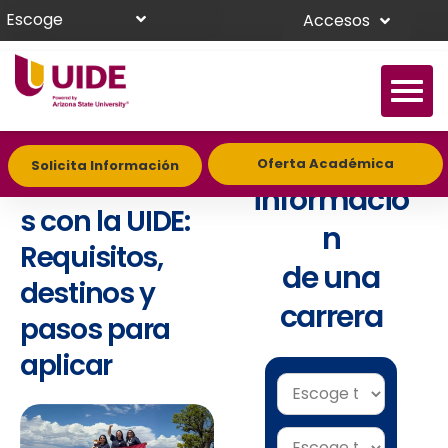
Escoge
Accesos
Intercambios
Solicita
Oferta Académica
Solicita Información
internacionale
informació
s con la UIDE:
n
Requisitos,
de una
destinos y
carrera
pasos para
aplicar