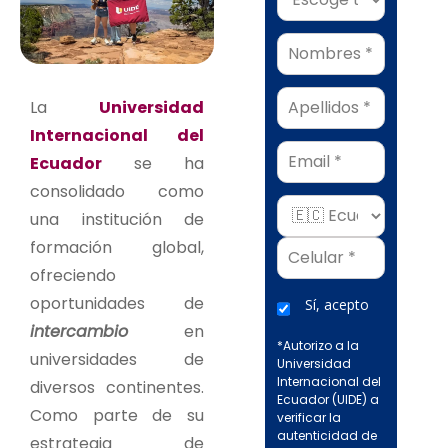
La
Universidad
Internacional del
Email
Ecuador
se ha
consolidado como
una institución de
formación global,
ofreciendo
oportunidades de
Sí, acepto
intercambio
en
*Autorizo a la
universidades de
Universidad
Internacional del
diversos continentes.
Ecuador (UIDE) a
Como parte de su
verificar la
autenticidad de
estrategia de