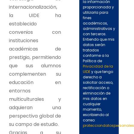
la información
internacionalización,
proporcionada y
utilizarla para
la UIDE ha
fines
establecido
académicos,
administrativos y
convenios con
con terceros.
Entiendo que mis
instituciones
datos serán
académicas de
tratados
conforme a la
prestigio, permitiendo
Política de
que sus alumnos
Privacidad de la
UIDE
y que tengo
complementen su
derecho a
educación en
solicitar acceso,
rectificación o
entornos
eliminación de
multiculturales y
mis datos en
cualquier
adquieran una
momento,
escribiendo al
perspectiva global de
correo:
su campo de estudio.
protecciondatospersonale
Gracias a su