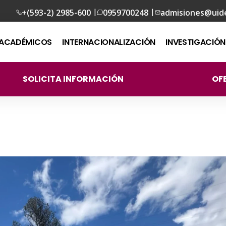
|
|
+(593-2) 2985-600
0959700248
admisiones@uid
ACADÉMICOS
INTERNACIONALIZACIÓN
INVESTIGACIÓN
SOLICITA INFORMACIÓN
OF