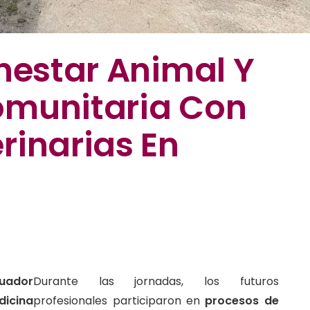
nestar Animal Y
omunitaria Con
rinarias En
cuador
Durante las jornadas, los futuros
dicina
profesionales participaron en
procesos de