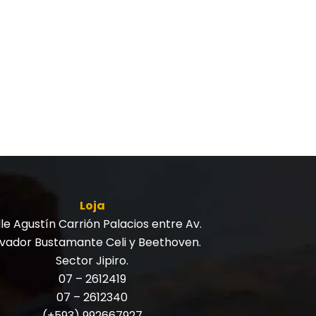
Loja
le Agustín Carrión Palacios entre Av.
lvador Bustamante Celi y Beethoven.
Sector Jipiro.
07 – 2612419
07 – 2612340
(+593) 992667927