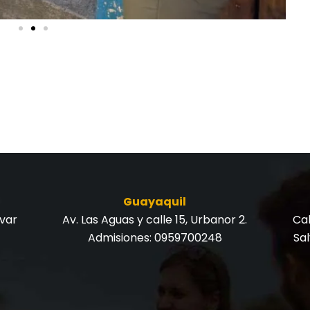
Guayaquil
ívar
Av. Las Aguas y calle 15, Urbanor 2.
Cal
Admisiones:
0959700248
Sa