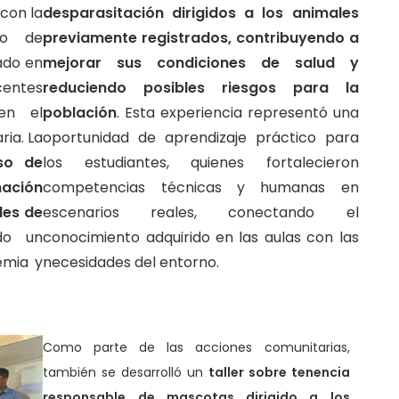
 con la
desparasitación dirigidos a los animales
to de
previamente registrados, contribuyendo a
ado en
mejorar sus condiciones de salud y
centes
reduciendo posibles riesgos para la
 en el
población
. Esta experiencia representó una
ria. La
oportunidad de aprendizaje práctico para
so de
los estudiantes, quienes fortalecieron
mación
competencias técnicas y humanas en
les de
escenarios reales, conectando el
do un
conocimiento adquirido en las aulas con las
emia y
necesidades del entorno.
Como parte de las acciones comunitarias,
también se desarrolló un
taller sobre tenencia
responsable de mascotas dirigido a los