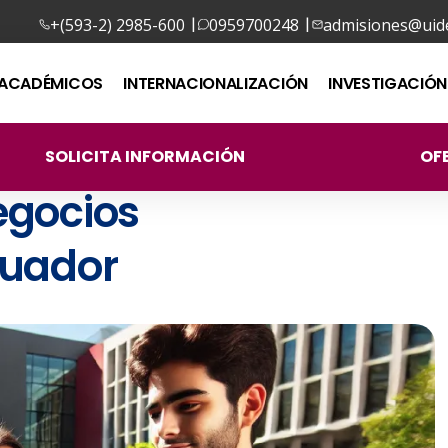
|
|
+(593-2) 2985-600
0959700248
admisiones@uide
ACADÉMICOS
INTERNACIONALIZACIÓN
INVESTIGACIÓN
SOLICITA INFORMACIÓN
OF
egocios
cuador