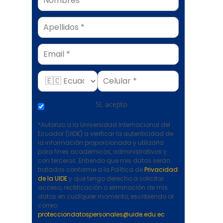
Email
Sí, acepto
*Autorizo a la Universidad Internacional del
Ecuador (UIDE) a verificar la autenticidad de
la información proporcionada y utilizarla
para fines académicos, administrativos y
con terceros. Entiendo que mis datos serán
tratados conforme a la Política de
Privacidad
de la UIDE
y que tengo derecho a solicitar
acceso, rectificación o eliminación de mis
datos en cualquier momento, escribiendo al
correo:
protecciondatospersonales@uide.edu.ec