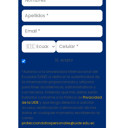
Email
Sí, acepto
*Autorizo a la Universidad Internacional del
Ecuador (UIDE) a verificar la autenticidad de
la información proporcionada y utilizarla
para fines académicos, administrativos y
con terceros. Entiendo que mis datos serán
tratados conforme a la Política de
Privacidad
de la UIDE
y que tengo derecho a solicitar
acceso, rectificación o eliminación de mis
datos en cualquier momento, escribiendo al
correo:
protecciondatospersonales@uide.edu.ec