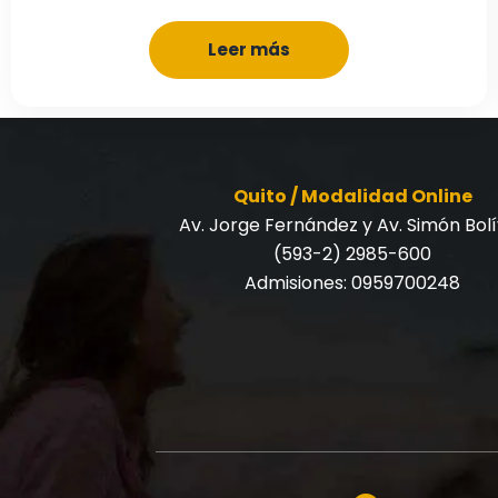
Leer más
Quito / Modalidad Online
Av. Jorge Fernández y Av. Simón Bol
(593-2) 2985-600
Admisiones:
0959700248