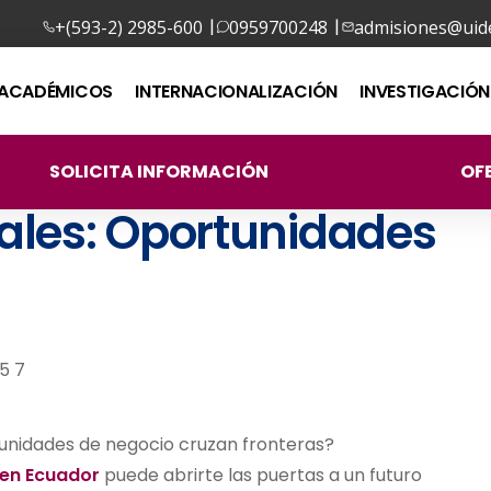
|
|
+(593-2) 2985-600
0959700248
admisiones@uide
ACADÉMICOS
INTERNACIONALIZACIÓN
INVESTIGACIÓN
SOLICITA INFORMACIÓN
OF
ales: Oportunidades
unidades de negocio cruzan fronteras?
 en Ecuador
puede abrirte las puertas a un futuro