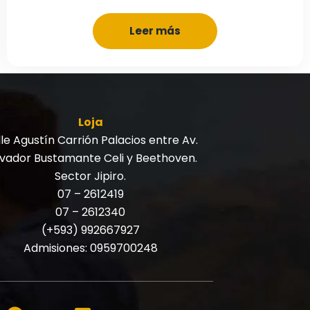
Leer más
Loja
le Agustín Carrión Palacios entre Av.
lvador Bustamante Celi y Beethoven.
Sector Jipiro.
07 – 2612419
07 – 2612340
(+593) 992667927
Admisiones:
0959700248