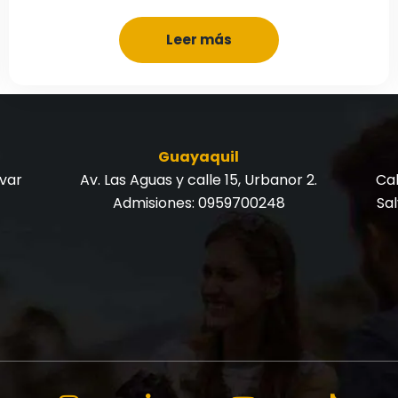
Leer más
Guayaquil
ívar
Av. Las Aguas y calle 15, Urbanor 2.
Cal
Admisiones:
0959700248
Sa