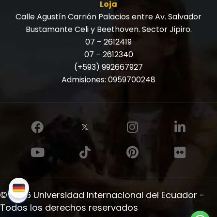
Loja
Calle Agustín Carrión Palacios entre Av. Salvador
Bustamante Celi y Beethoven. Sector Jipiro.
07 – 2612419
07 – 2612340
(+593) 992667927
Admisiones:
0959700248
© 2026 Universidad Internacional del Ecuador -
✨ ¿Tienes dudas? ¡Asesoría personalizada aquí!
Todos los derechos reservados