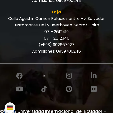
Admisiones:
0959700248
Loja
Calle Agustín Carrión Palacios entre Av. Salvador
Bustamante Celi y Beethoven. Sector Jipiro.
07 – 2612419
07 – 2612340
(+593) 992667927
Admisiones:
0959700248
© 2026 Universidad Internacional del Ecuador -