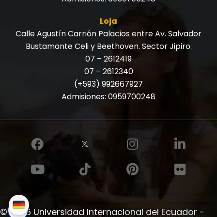
Loja
Calle Agustín Carrión Palacios entre Av. Salvador
Bustamante Celi y Beethoven. Sector Jipiro.
07 – 2612419
07 – 2612340
(+593) 992667927
Admisiones:
0959700248
© 2026 Universidad Internacional del Ecuador -
✨ ¿Tienes dudas? ¡Asesoría personalizada aquí!