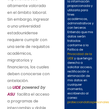
la información
altamente valorada
proporcionada y
utilizarla para
en el ámbito laboral.
fines
Sin embargo, ingresar
académicos,
administrativos y
a una universidad
con terceros.
Entiendo que mis
estadounidense
datos serán
requiere cumplir con
tratados
conforme a la
una serie de requisitos
Política de
académicos,
Privacidad de la
UIDE
y que tengo
migratorios y
derecho a
financieros, los cuales
solicitar acceso,
rectificación o
deben conocerse con
eliminación de
antelación.
mis datos en
cualquier
La
UIDE
powered by
momento,
escribiendo al
ASU
facilita el acceso
correo:
a programas de
protecciondatospersonale
intercambio y doble