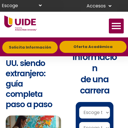
Escoge
Accesos
Cómo
Solicita
Oferta Académica
Solicita Información
estudiar en EE.
informació
UU. siendo
n
extranjero:
de una
guía
carrera
completa
paso a paso