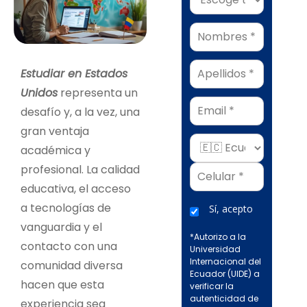
Estudiar en
Estados
Unidos
representa un
Email
desafío y, a la vez, una
gran ventaja
académica y
profesional. La calidad
educativa, el acceso
a tecnologías de
Sí, acepto
vanguardia y el
*Autorizo a la
contacto con una
Universidad
Internacional del
comunidad diversa
Ecuador (UIDE) a
hacen que esta
verificar la
autenticidad de
experiencia sea