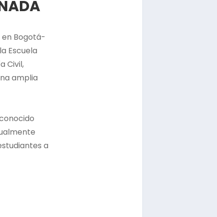
ANADA
e en Bogotá-
la Escuela
 Civil,
una amplia
 conocido
tualmente
estudiantes a