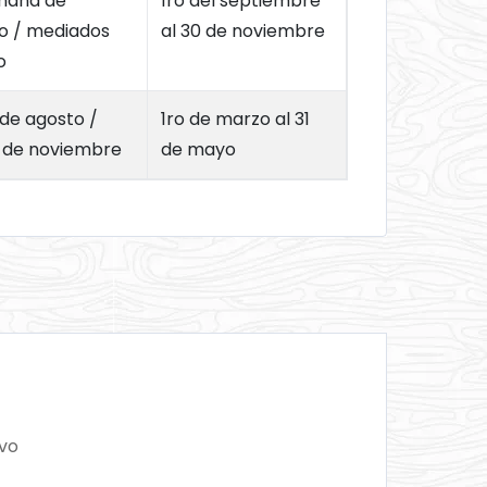
mana de
1ro del septiembre
o / mediados
al 30 de noviembre
o
 de agosto /
1ro de marzo al 31
s de noviembre
de mayo
ivo