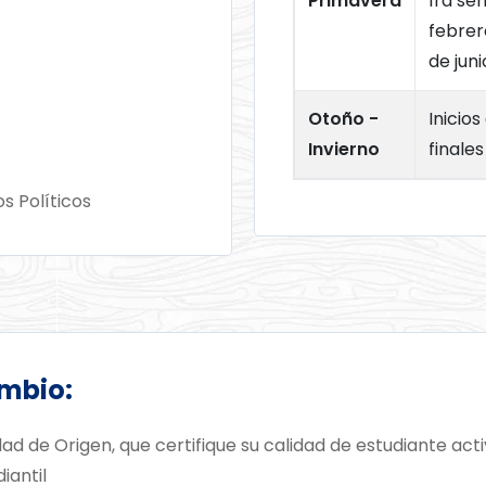
Primavera
1ra se
febrer
de juni
Otoño -
Inicios
Invierno
finale
s Políticos
ambio:
ad de Origen, que certifique su calidad de estudiante act
iantil