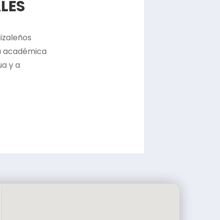
LES
nizaleños
ta académica
a y a