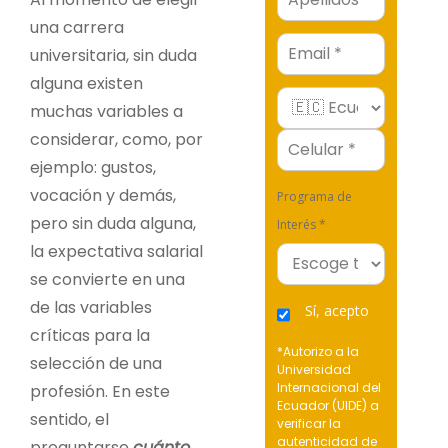
una carrera
Email
universitaria, sin duda
alguna existen
muchas variables a
considerar, como, por
ejemplo: gustos,
vocación y demás,
Programa de
pero sin duda alguna,
Interés *
la expectativa salarial
se convierte en una
de las variables
Sí, acepto
críticas para la
*Autorizo a la
selección de una
Universidad
Internacional del
profesión. En este
Ecuador (UIDE) a
sentido, el
verificar la
autenticidad de
preguntarse
cuánto