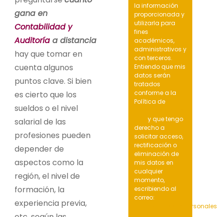
la información
gana en
proporcionada y
utilizarla para
Contabilidad y
fines
Auditoría
a distancia
académicos,
administrativos y
hay que tomar en
con terceros.
cuenta algunos
Entiendo que mis
datos serán
puntos clave. Si bien
tratados
conforme a la
es cierto que los
Política de
sueldos o el nivel
Privacidad de la
UIDE
y que tengo
salarial de las
derecho a
profesiones pueden
solicitar acceso,
rectificación o
depender de
eliminación de
aspectos como la
mis datos en
cualquier
región, el nivel de
momento,
formación, la
escribiendo al
correo:
experiencia previa,
protecciondatospersonale
etc. según las