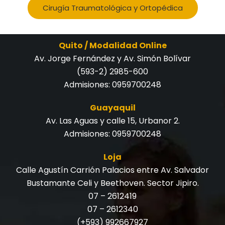
Cirugía Traumatológica y Ortopédica
Quito / Modalidad Online
Av. Jorge Fernández y Av. Simón Bolívar
(593-2) 2985-600
Admisiones:
0959700248
Guayaquil
Av. Las Aguas y calle 15, Urbanor 2.
Admisiones:
0959700248
Loja
Calle Agustín Carrión Palacios entre Av. Salvador
Bustamante Celi y Beethoven. Sector Jipiro.
07 – 2612419
07 – 2612340
(+593) 992667927