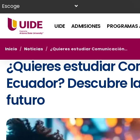
Escoge
UIDE
ADMISIONES
PROGRAMAS 
Inicio
/
Noticias
/
¿Quieres estudiar Comunicación Digital en Ecuador? Descubre la mejor opción para tu futuro
¿Quieres estudiar Co
Ecuador? Descubre la
futuro