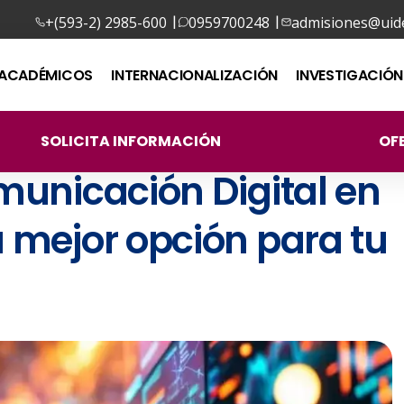
|
|
+(593-2) 2985-600
0959700248
admisiones@uide
ACADÉMICOS
INTERNACIONALIZACIÓN
INVESTIGACIÓN
SOLICITA INFORMACIÓN
OF
municación Digital en
 mejor opción para tu