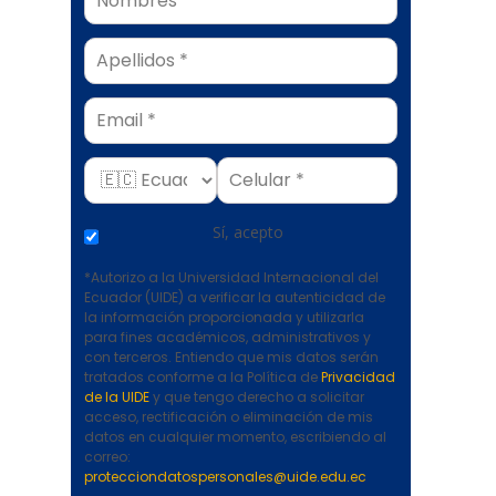
Email
Sí, acepto
*Autorizo a la Universidad Internacional del
Ecuador (UIDE) a verificar la autenticidad de
la información proporcionada y utilizarla
para fines académicos, administrativos y
con terceros. Entiendo que mis datos serán
tratados conforme a la Política de
Privacidad
de la UIDE
y que tengo derecho a solicitar
acceso, rectificación o eliminación de mis
datos en cualquier momento, escribiendo al
correo:
protecciondatospersonales@uide.edu.ec