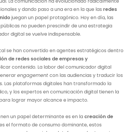
tual. La comunicación ha evolucionado radicalmente
cionales y dando paso a una era en la que las
redes
enido
juegan un papel protagónico. Hoy en día, las
 públicas no pueden prescindir de una estrategia
dor digital se vuelve indispensable.
ital se han convertido en agentes estratégicos dentro
ión de redes sociales de empresas y
licar contenido. La labor del comunicador digital
 generar
engagement
con las audiencias y traducir los
s. Las plataformas digitales han transformado la
co, y los expertos en comunicación digital tienen la
 para lograr mayor alcance e impacto.
enen un papel determinante es en la
creación de
eo es el formato de consumo dominante, estos