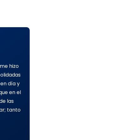
 me hizo
olidadas
en día y
ue en el
de las
ar; tanto