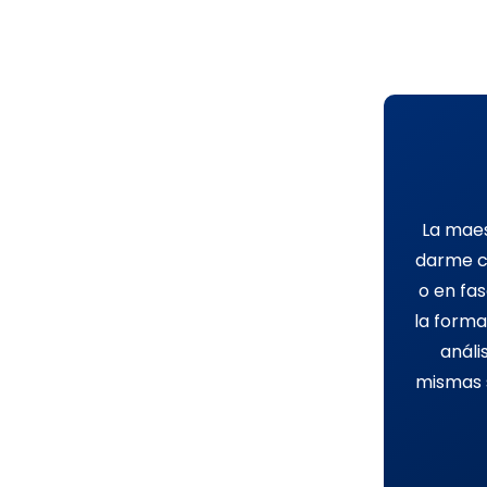
La maes
darme c
o en fa
la form
análi
mismas s