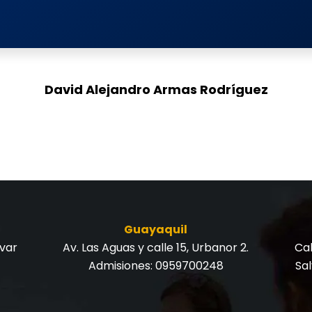
David Alejandro Armas Rodríguez
Técnico Especialista en Análisis en Tyazhmash S.A.
Guayaquil
ívar
Av. Las Aguas y calle 15, Urbanor 2.
Cal
Admisiones:
0959700248
Sa