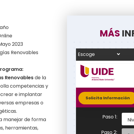
 año
MÁS
IN
nline
Mayo 2023
rgías Renovables
programa:
as Renovables
de la
olla competencias y
 crear e implantar
iversas empresas o
géticas.
 a manejar de forma
s, herramientas,