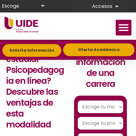
Escoge
Accesos
¿Por qué
Solicita
Oferta Académica
Solicita Información
estudiar
información
Psicopedagog
de una
ía en línea?
carrera
Descubre las
ventajas de
esta
modalidad