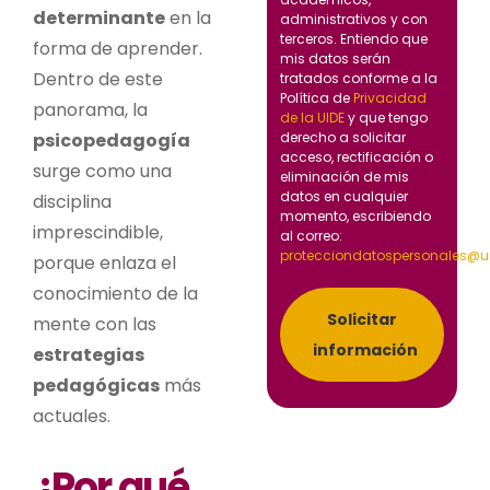
determinante
en la
administrativos y con
terceros. Entiendo que
forma de aprender.
mis datos serán
Dentro de este
tratados conforme a la
Política de
Privacidad
panorama, la
de la UIDE
y que tengo
psicopedagogía
derecho a solicitar
acceso, rectificación o
surge como una
eliminación de mis
datos en cualquier
disciplina
momento, escribiendo
imprescindible,
al correo:
protecciondatospersonales@u
porque enlaza el
conocimiento de la
Solicitar
mente con las
información
estrategias
pedagógicas
más
actuales.
¿Por qué