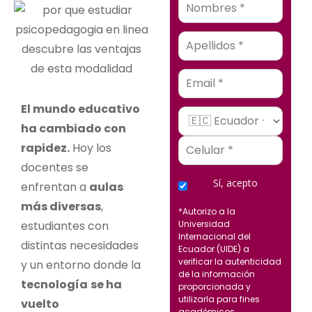
Email
El mundo educativo
ha cambiado con
rapidez.
Hoy los
docentes se
Sí, acepto
enfrentan a
aulas
más diversas
,
*Autorizo a la
estudiantes con
Universidad
Internacional del
distintas necesidades
Ecuador (UIDE) a
verificar la autenticidad
y un entorno donde la
de la información
tecnología
se ha
proporcionada y
utilizarla para fines
vuelto
académicos,