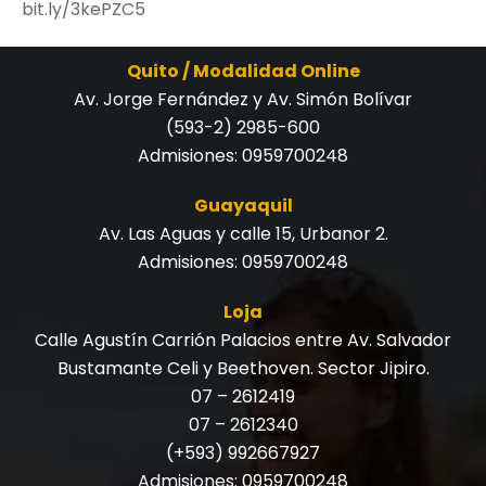
bit.ly/3kePZC5
Quito / Modalidad Online
Av. Jorge Fernández y Av. Simón Bolívar
(593-2) 2985-600
Admisiones:
0959700248
Guayaquil
Av. Las Aguas y calle 15, Urbanor 2.
Admisiones:
0959700248
Loja
Calle Agustín Carrión Palacios entre Av. Salvador
Bustamante Celi y Beethoven. Sector Jipiro.
07 – 2612419
07 – 2612340
(+593) 992667927
Admisiones:
0959700248