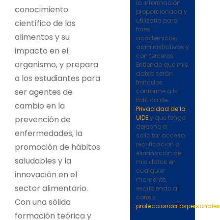
la información
conocimiento
proporcionada y
utilizarla para
científico de los
fines
alimentos y su
académicos,
administrativos y
impacto en el
con terceros.
organismo, y prepara
Entiendo que mis
datos serán
a los estudiantes para
tratados
ser agentes de
conforme a la
Política de
cambio en la
Privacidad de la
UIDE
y que tengo
prevención de
derecho a
enfermedades, la
solicitar acceso,
rectificación o
promoción de hábitos
eliminación de
saludables y la
mis datos en
cualquier
innovación en el
momento,
sector alimentario.
escribiendo al
correo:
Con una sólida
protecciondatospersonale
formación teórica y