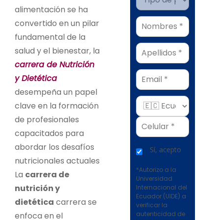
alimentación se ha
convertido en un pilar
fundamental de la
salud y el bienestar, la
carrera de Nutrición
Email
y Dietética
desempeña un papel
clave en la formación
de profesionales
capacitados para
abordar los desafíos
Sí, acepto
nutricionales actuales
*Autorizo a la
La
carrera de
Universidad
nutrición y
Internacional del
Ecuador (UIDE) a
dietética
carrera se
verificar la
autenticidad de
enfoca en el