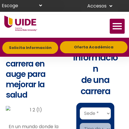
Escoge
Accesos
Nutrición y
Solicita
Oferta Académica
Solicita Información
dietética: una
informació
carrera en
n
auge para
de una
mejorar la
carrera
salud
En un mundo donde la