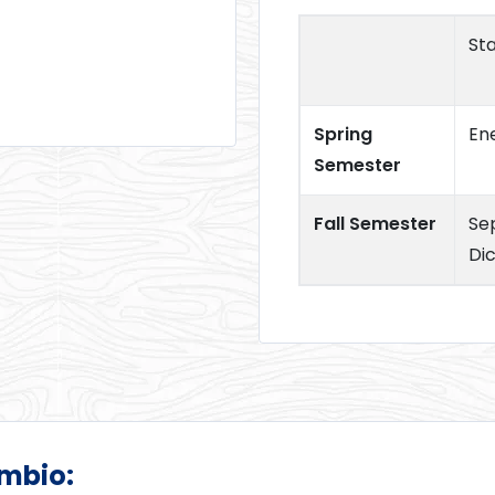
Sta
Spring
En
Semester
Fall Semester
Se
Di
ambio: