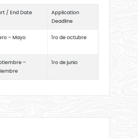
rt / End Date
Application
Deadline
ero – Mayo
1ro de octubre
ptiembre –
1ro de junio
ciembre