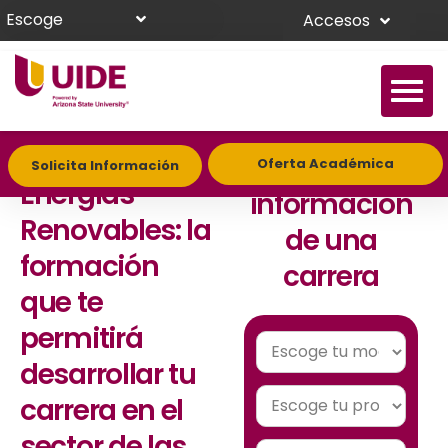
Escoge
Accesos
Máster en
Solicita
Oferta Académica
Solicita Información
Energías
información
Renovables: la
de una
formación
carrera
que te
permitirá
desarrollar tu
carrera en el
sector de las