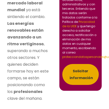
mercado laboral
administrativos y con
terceros. Entiendo que
mundial
ya está
mis datos serán
sintiendo el cambio.
tratados conforme a la
Política de
Privacidad
Las energías
de la UIDE
y que tengo
renovables están
derecho a solicitar
acceso, rectificación o
avanzando a un
eliminación de mis
ritmo vertiginoso
,
datos en cualquier
momento, escribiendo
superando a muchos
al correo:
otros sectores. Y
protecciondatospersonales@u
quienes deciden
formarse hoy en este
Solicitar
campo, se están
información
posicionando como
los
profesionales
clave del mañana.