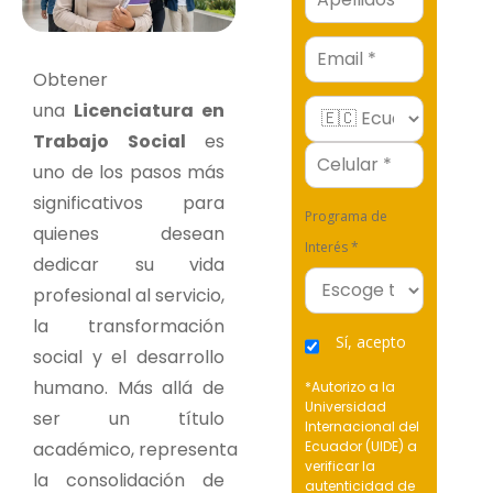
Email
Obtener
una
Licenciatura en
Trabajo Social
es
uno de los pasos más
significativos para
Programa de
quienes desean
Interés *
dedicar su vida
profesional al servicio,
la transformación
Sí, acepto
social y el desarrollo
humano. Más allá de
*Autorizo a la
Universidad
ser un título
Internacional del
académico, representa
Ecuador (UIDE) a
verificar la
la consolidación de
autenticidad de