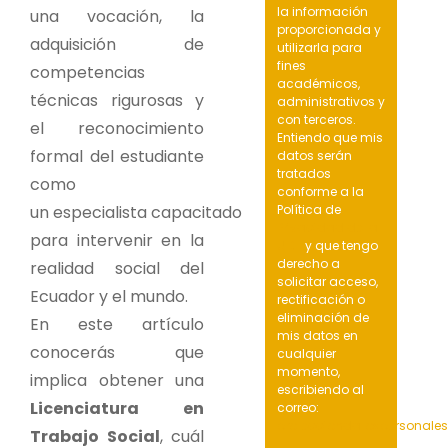
la información
una vocación, la
proporcionada y
adquisición de
utilizarla para
fines
competencias
académicos,
técnicas rigurosas y
administrativos y
con terceros.
el reconocimiento
Entiendo que mis
formal del estudiante
datos serán
tratados
como
conforme a la
un especialista capacitado
Política de
Privacidad de la
para intervenir en la
UIDE
y que tengo
derecho a
realidad social del
solicitar acceso,
Ecuador y el mundo.
rectificación o
eliminación de
En este artículo
mis datos en
conocerás que
cualquier
momento,
implica obtener una
escribiendo al
Licenciatura en
correo:
protecciondatospersonale
Trabajo Social
, cuál