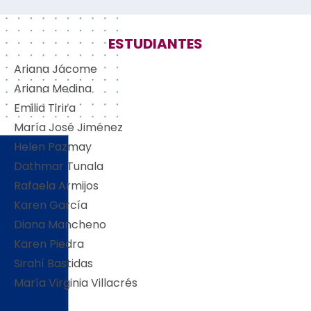
ESTUDIANTES
Ariana Jácome
Ariana Medina
Emilia
Tirira
María José Jiménez
Helen Pazmay
Dathmar
Tunala
Rafaela Armijos
Karen García
Diana Mancheno
Karen Piedra
Sirahí
Bastidas
María Virginia Villacrés