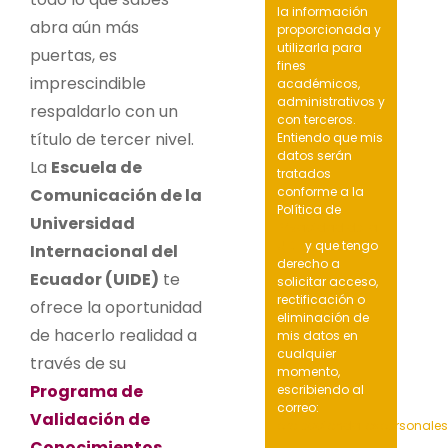
la información
abra aún más
proporcionada y
utilizarla para
puertas, es
fines
imprescindible
académicos,
administrativos y
respaldarlo con un
con terceros.
título de tercer nivel.
Entiendo que mis
datos serán
La
Escuela de
tratados
conforme a la
Comunicación de la
Política de
Universidad
Privacidad de la
UIDE
y que tengo
Internacional del
derecho a
Ecuador (UIDE)
te
solicitar acceso,
rectificación o
ofrece la oportunidad
eliminación de
de hacerlo realidad a
mis datos en
cualquier
través de su
momento,
Programa de
escribiendo al
correo:
Validación de
protecciondatospersonale
Conocimientos