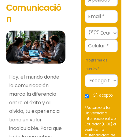
Comunicació
Email
n
Programa de
Interés *
Hoy, el mundo donde
la comunicación
marca la diferencia
Sí, acepto
entre el éxito y el
*Autorizo a la
olvido, tu experiencia
Universidad
Internacional del
tiene un valor
Ecuador (UIDE) a
incalculable. Para que
verificar la
autenticidad de
todo lo que sabes