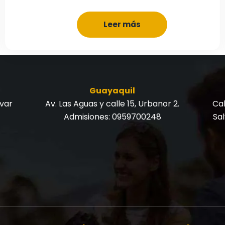
Leer más
Guayaquil
ívar
Av. Las Aguas y calle 15, Urbanor 2.
Cal
Admisiones:
0959700248
Sa