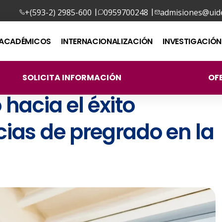
|
|
+(593-2) 2985-600
0959700248
admisiones@uide
ACADÉMICOS
INTERNACIONALIZACIÓN
INVESTIGACIÓN
SOLICITA INFORMACIÓN
OF
hacia el éxito
ias de pregrado en la