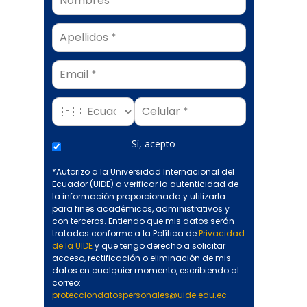
Email
Sí, acepto
*Autorizo a la Universidad Internacional del
Ecuador (UIDE) a verificar la autenticidad de
la información proporcionada y utilizarla
para fines académicos, administrativos y
con terceros. Entiendo que mis datos serán
tratados conforme a la Política de
Privacidad
de la UIDE
y que tengo derecho a solicitar
acceso, rectificación o eliminación de mis
datos en cualquier momento, escribiendo al
correo:
protecciondatospersonales@uide.edu.ec