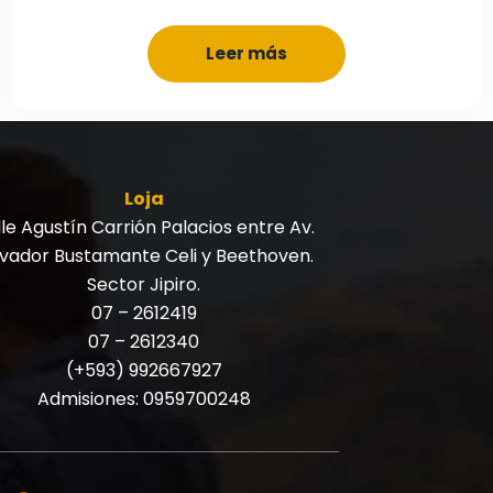
Leer más
Loja
le Agustín Carrión Palacios entre Av.
lvador Bustamante Celi y Beethoven.
Sector Jipiro.
07 – 2612419
07 – 2612340
(+593) 992667927
Admisiones:
0959700248