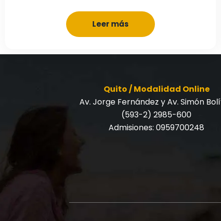
Leer más
Quito / Modalidad Online
Av. Jorge Fernández y Av. Simón Bol
(593-2) 2985-600
Admisiones:
0959700248