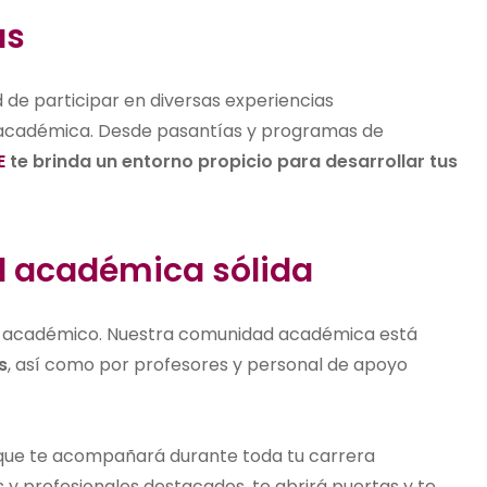
as
d de participar en diversas experiencias
académica. Desde pasantías y programas de
E
te brinda un entorno propicio para desarrollar tus
d académica sólida
xito académico. Nuestra comunidad académica está
s
, así como por profesores y personal de apoyo
 que te acompañará durante toda tu carrera
y profesionales destacados, te abrirá puertas y te