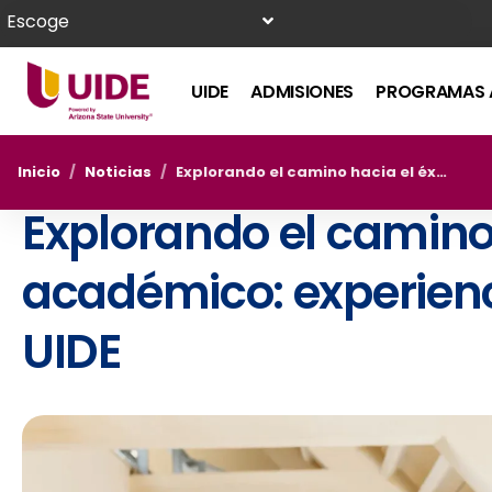
Escoge
UIDE
ADMISIONES
PROGRAMAS 
Inicio
/
Noticias
/
Explorando el camino hacia el éxito académico: experiencias de pregrado en la UIDE
Explorando el camino 
académico: experienc
UIDE