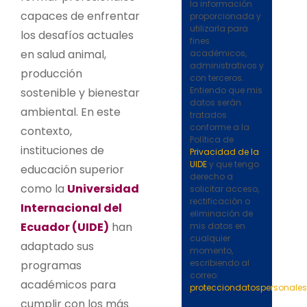
la información
capaces de enfrentar
proporcionada y
utilizarla para
los desafíos actuales
fines
en salud animal,
académicos,
administrativos y
producció
n
con terceros.
Entiendo que mis
sostenible y bienestar
datos serán
ambiental. En este
tratados
conforme a la
contexto,
Política de
instituciones de
Privacidad de la
UIDE
y que tengo
educación superior
derecho a
como la
Universidad
solicitar acceso,
rectificación o
Internacional del
eliminación de
Ecuador (UIDE)
han
mis datos en
cualquier
adaptado sus
momento,
escribiendo al
programas
correo:
académicos para
protecciondatospersonale
cumplir con los más