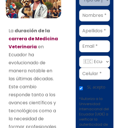
La
duración de la
carrera de Medicina
Email
Veterinaria
en
Ecuador ha
evolucionado de
manera notable en
las últimas décadas.
Este cambio
Sí, acepto
responde tanto a los
*Autorizo a la
avances científicos y
Universidad
Internacional del
tecnológicos como a
Ecuador (UIDE) a
la necesidad de
verificar la
autenticidad de
formar profesionales