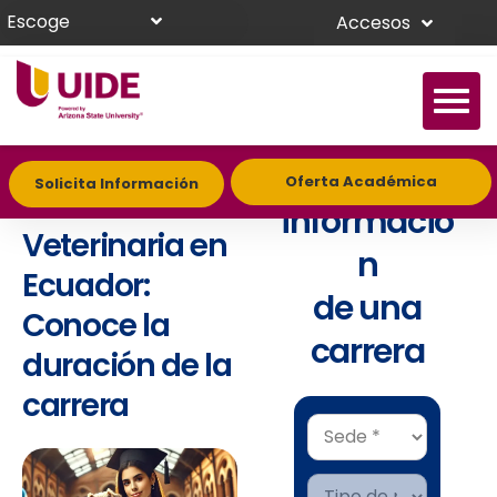
Escoge
Accesos
Estudiar
Solicita
Oferta Académica
Solicita Información
Medicina
informació
Veterinaria en
n
Ecuador:
de una
Conoce la
carrera
duración de la
carrera