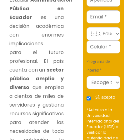
Pública en
Email
Ecuador
es una
decisión académica
con enormes
implicaciones
para el futuro
profesional. El país
Programa de
cuenta con un
sector
Interés *
público amplio y
diverso
que emplea
a cientos de miles de
Sí, acepto
servidores y gestiona
*Autorizo a la
recursos significativos
Universidad
Internacional del
para atender las
Ecuador (UIDE) a
necesidades de toda
verificar la
autenticidad de
la población. La