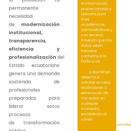
la información
permanente
proporcionada y
utilizarla para
necesidad
fines
de
modernización
académicos,
administrativos y
institucional,
con terceros.
transparencia,
Entiendo que mis
datos serán
eficiencia y
tratados
conforme a la
profesionalización
del
Política de
Estado ecuatoriano
Privacidad de la
UIDE
y que tengo
genera una demanda
derecho a
sostenida de
solicitar acceso,
rectificación o
profesionales
eliminación de
preparados para
mis datos en
cualquier
liderar estos
momento,
procesos
escribiendo al
correo:
de transformación
protecciondatospersonale
pública.