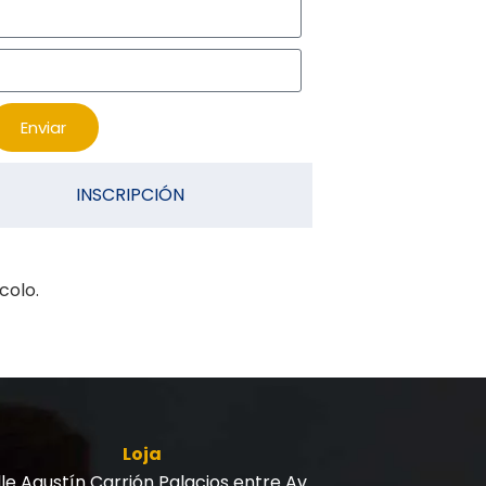
Enviar
INSCRIPCIÓN
colo.
Loja
le Agustín Carrión Palacios entre Av.