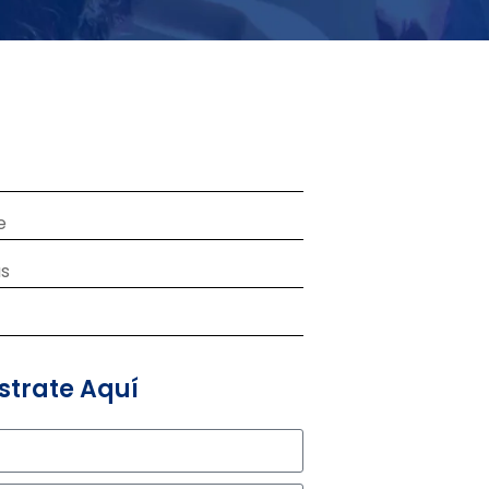
e
as
strate Aquí