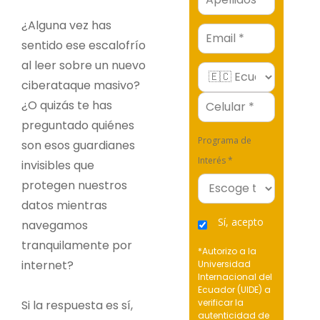
¿Alguna vez has
Email
sentido ese escalofrío
al leer sobre un nuevo
ciberataque masivo?
¿O quizás te has
preguntado quiénes
Programa de
son esos guardianes
Interés *
invisibles que
protegen nuestros
datos mientras
Sí, acepto
navegamos
tranquilamente por
*Autorizo a la
internet?
Universidad
Internacional del
Ecuador (UIDE) a
verificar la
Si la respuesta es sí,
autenticidad de