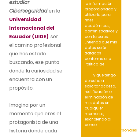
estudiar
la información
proporcionada y
Ciberseguridad
en la
utilizarla para
Universidad
fines
académicos,
Internacional del
administrativos y
Ecuador (UIDE)
ser
con terceros.
Entiendo que mis
el camino profesional
datos serán
que has estado
tratados
conforme a la
buscando, ese punto
Política de
Privacidad de la
donde la curiosidad se
UIDE
y que tengo
encuentra con un
derecho a
solicitar acceso,
propósito.
rectificación o
eliminación de
mis datos en
Imagina por un
cualquier
momento que eres el
momento,
escribiendo al
protagonista de una
correo:
historia donde cada
protecciondatospersonale