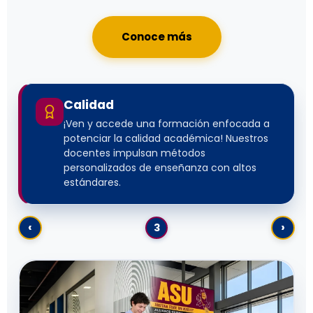
Conoce más
Calidad
¡Ven y accede una formación enfocada a
potenciar la calidad académica! Nuestros
docentes impulsan métodos
personalizados de enseñanza con altos
estándares.
‹
›
3