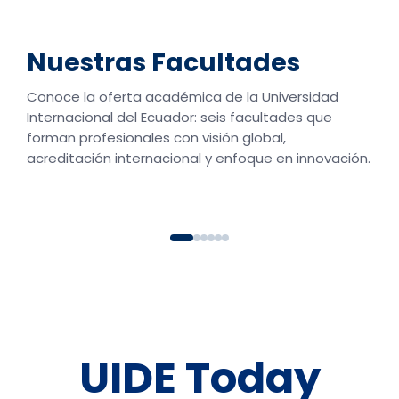
Ingen
Nuestras Facultades
Business School
Desar
Conoce la oferta académica de la Universidad
Escuela de Negocios con acreditación ACBSP y alianza
Ingeniería
ASU. Forma líderes en administración, marketing,
automotriz, mecatróni
Internacional del Ecuador: seis facultades que
finanzas, negocios internacionales y gastronomía.
equipados 
forman profesionales con visión global,
acreditación internacional y enfoque en innovación.
Ver facultad →
Ver f
UIDE Today